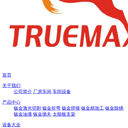
首页
关于我们
公司简介
厂房车间
车间设备
产品中心
钣金激光切割
钣金折弯
钣金焊接
钣金精加工
钣金除锈
钣金油漆
钣金抛丸
太能板支架
设备大全