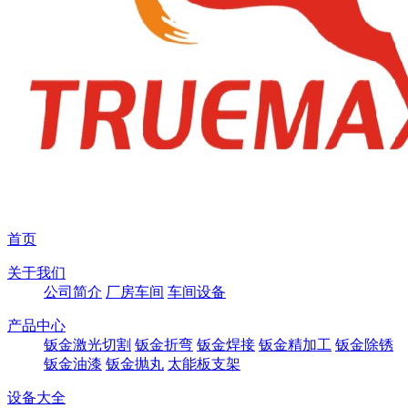
首页
关于我们
公司简介
厂房车间
车间设备
产品中心
钣金激光切割
钣金折弯
钣金焊接
钣金精加工
钣金除锈
钣金油漆
钣金抛丸
太能板支架
设备大全