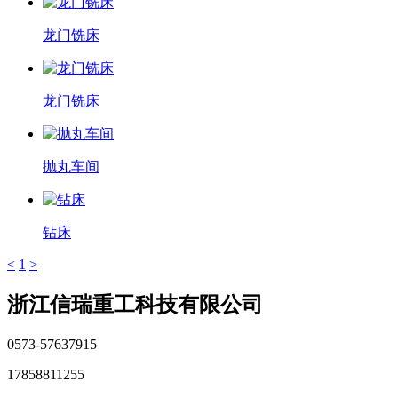
龙门铣床
龙门铣床
抛丸车间
钻床
<
1
>
浙江信瑞重工科技有限公司
0573-57637915
17858811255