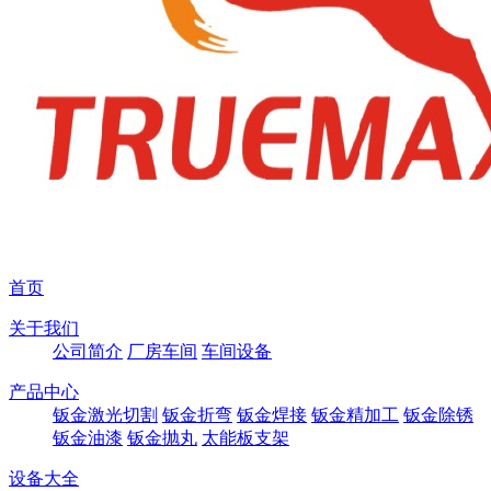
首页
关于我们
公司简介
厂房车间
车间设备
产品中心
钣金激光切割
钣金折弯
钣金焊接
钣金精加工
钣金除锈
钣金油漆
钣金抛丸
太能板支架
设备大全