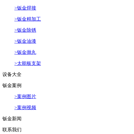
>钣金焊接
>钣金精加工
>钣金除锈
>钣金油漆
>钣金抛丸
>太能板支架
设备大全
钣金案例
>案例图片
>案例视频
钣金新闻
联系我们